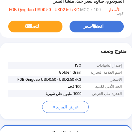
الصوديوم، صانع، سعر جيد، منشأ الصين
الأسعار：FOB Qingdao USD0.50 - USD2.50 /KG
MOQ：100
كجم
افضل سعر
ﺎﺘﺼﻟ ﺍﻶﻧ
منتوج وصف
إصدار الشهادات
ISO
اسم العلامة التجارية
Golden Grain
الأسعار
FOB Qingdao USD0.50 - USD2.50 /KG
الحد الأدنى لكمية
100 كجم
القدرة على العرض
1000 مليون طن شهريا
عرض المزيد