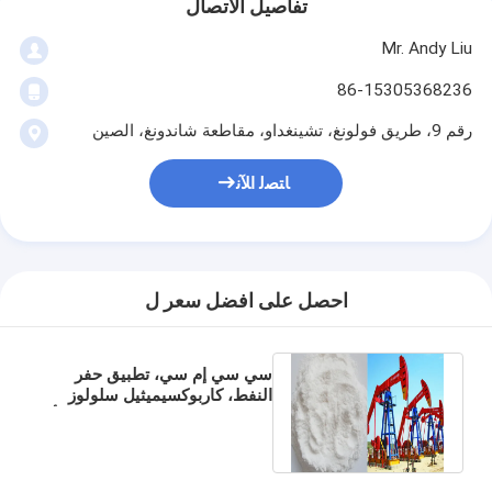
تفاصيل الاتصال
Mr. Andy Liu
86-15305368236
رقم 9، طريق فولونغ، تشينغداو، مقاطعة شاندونغ، الصين
ﺎﺘﺼﻟ ﺍﻶﻧ
احصل على افضل سعر ل
سي سي إم سي، تطبيق حفر
النفط، كاربوكسيميثيل سلولوز
الصوديوم، صانع، سعر جيد، منشأ
الصين