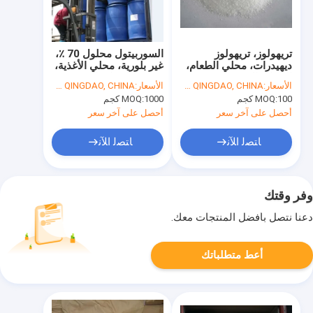
تريهولوز، تريهولوز
السوربيتول محلول 70 ٪،
ديهيدرات، محلي الطعام،
غير بلورية، محلي الأغذية،
الشركة المصنعة، معتمدة
E420، الشركة المصنعة،
الأسعار:
USD1.50 - USD1.80/KG FOB QINGDAO, CHINA
الأسعار:
USD420-USD550/MT FOB QINGDAO, CHINA
من منظمة الأيزو و هالال،
BP، USP، EP، FCC،
100 كجم
MOQ:
1000 كجم
MOQ:
جودة جيدة، سعر جيد
سعر جيد، سعر المصنع
أحصل على آخر سعر
أحصل على آخر سعر
ﺎﺘﺼﻟ ﺍﻶﻧ
ﺎﺘﺼﻟ ﺍﻶﻧ
وفر وقتك
دعنا نتصل بأفضل المنتجات معك.
أعط متطلباتك