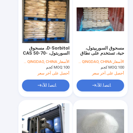
مسحوق السوربيتول،
D-Sorbitol، مسحوق
حبة، تستخدم على نطاق
السوربتول، CAS 50-70-
واسع في السوريمي
4، غير متجمد، 20-60
الأسعار:
USD900-USD1050/MT FOB QINGDAO, CHINA
الأسعار:
USD900-USD1050/MT FOB QINGDAO, CHINA
المجمد، إضافة غذائية،
mesh، E420، الشركة
100 كجم
MOQ:
100 كجم
MOQ:
E420، الشركة المصنعة،
المصنعة، BP، USP، EP،
BP، USP، EP، معيار
معيار FCC
أحصل على آخر سعر
أحصل على آخر سعر
FCC
ﺎﺘﺼﻟ ﺍﻶﻧ
ﺎﺘﺼﻟ ﺍﻶﻧ