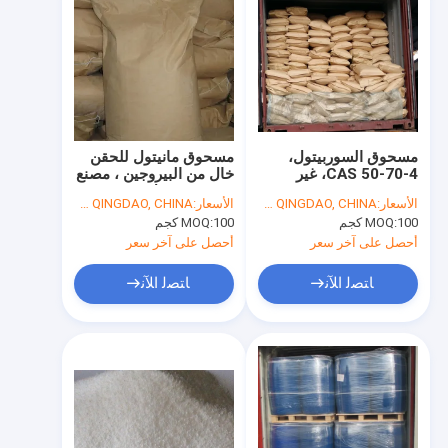
مسحوق السوربيتول،
مسحوق مانيتول للحقن
CAS 50-70-4، غير
خال من البيروجين ، مصنع
متجمد، 20-60 mesh،
معتمد من قبل GMP ، BP
الأسعار:
USD900-USD1050/MT FOB QINGDAO, CHINA
الأسعار:
USD2.00 - USD3.50/KG FOB QINGDAO, CHINA
E420، الشركة المصنعة،
، USP ، معيار EP ، جودة
100 كجم
MOQ:
100 كجم
MOQ:
BP، USP، EP، معيار
جيدة
FCC
أحصل على آخر سعر
أحصل على آخر سعر
ﺎﺘﺼﻟ ﺍﻶﻧ
ﺎﺘﺼﻟ ﺍﻶﻧ