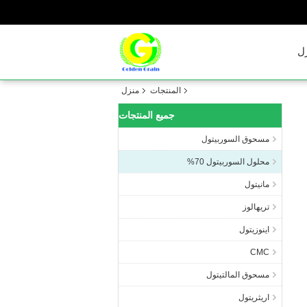
ل
المنتجات
منزل
جميع المنتجات
مسحوق السوربيتول
محلول السوربيتول 70%
مانيتول
تريهالوز
اينوزيتول
CMC
مسحوق المالتيتول
اريثريتول