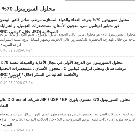
محلول السوربيتول 70%
5)
محلول سوربيتول 70% بدرجة الغذاء والدواء الممتازة، مرطب سائل فائق الوضو
غير متبلور لفيتامين سي، معجون الأسنان، مستحضرات التجميل، والشرابات
الصيدلانية (ISO، حلال، كوشير، BRC)
نظرة عامة على المنتج محلول السوربيتول 70٪ هو محلول مائي عالي الجودة، فائق الوضوح، عديم اللون وعديم الرائح
قراءة المزيد
2026-07-24 16:46:39
محلول السوربيتول من الدرجة الأولى في مجال الأغذية
مرطب سائل ومحلى لتركيب فيتامين C ، معجون الأسنان ، مستحضرات التجمي
والأطعمة الخالية من السكر (حلال / كوشر / BRC)
قراءة المزيد
2026-07-24 10:49:25
محلول السوربيتول 70٪ مستوى بلوري BP / USP / EP. شربات tol
النقاء
ب، لجنة الاتصالات الفدرالية الخامس غرض مواصفة مظهر عديم اللون، سائل شراب مادة جاف
قراء
المزيد
2026-07-23 13:32:32