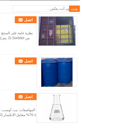
الرطوب CAS 50-70-4
اتصل
من D-Sorbitol. يتم إنتاجه من خلال الهدرجة التحفيزية للدكستروز عالي الجودة، ويظهر كسائل لزج، يشبه الشراب...
اتصل
اتصل
المواصفات: بب، أوسب، إ
≥ 70% معامل الانكسار (20 درجة مئوية) ≥ 1.4575 قيمة الرقم الهيدروجيني 5.0 - 7.5 الجاذبية النوعية (20 درجة ...