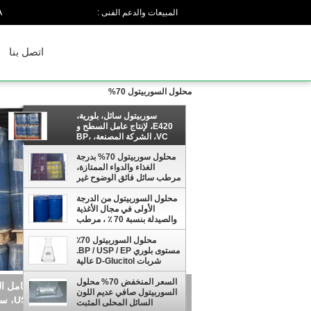
c
المبيعات والدعم الفنى :
اتصل بنا
محلول السوربيتول 70%
سوربيتول سائل، بلورية،
E420، لإنتاج عامل السطح و
VC، الشركة المصنعة، BP،
USP، EP، FCC، سعر المصنع
محلول سوربيتول 70% بدرجة
الغذاء والدواء الممتازة،
مرطب سائل فائق الوضوح غير
متبلور لفيتامين سي، معجون
محلول السوربيتول من الدرجة
الأسنان، مستحضرات التجميل،
الأولى في مجال الأغذية
والشرابات الصيدلانية (ISO،
والصيدلة بنسبة 70 ٪ ، مرطب
حلال، كوشير، BRC)
سائل ومحلى لتركيب فيتامين
C ، معجون الأسنان ،
محلول السوربيتول 70٪
مستحضرات التجميل والأطعمة
مستوى بلوري BP / USP / EP.
الخالية من السكر (حلال /
شربات D-Glucitol عالية
كوشر / BRC)
النقاء.
محلول سوربيتول 70% بدرجة الغذاء
السعر المنخفض 70% محلول
السوربيتول صافي عديم اللون
متبلور لفيتامين سي، معجون الأسنان، مستحضر
السائل المحلى المثبت
(ISO، حلال، كوشير، BRC)