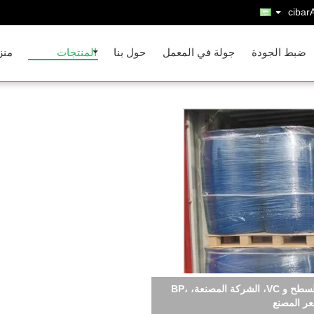
Arabi
ضبط الجودة
جولة في المعمل
حول بنا
المنتجات
منز
 والدواء الممتازة، مرطب سائل فائق الوضوح غير
ات التجميل، والشرابات الصيدلانية