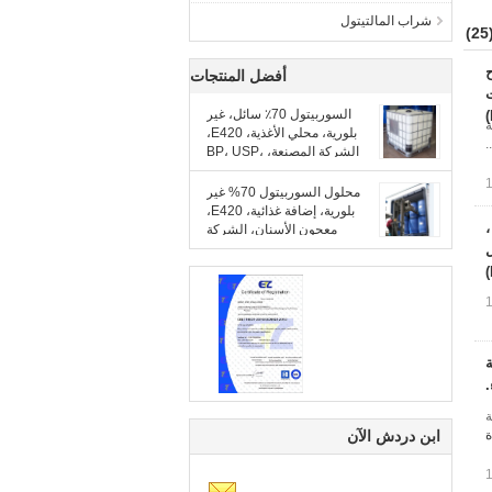
شراب المالتيتول
(2
ح
أفضل المنتجات
السوربيتول 70٪ سائل، غير
ة
بلورية، محلي الأغذية، E420،
الشركة المصنعة، BP، USP،
EP، FCC، سعر جيد
محلول السوربيتول 70% غير
بلورية، إضافة غذائية، E420،
 والصيدلة بنسبة 70 ٪ ،
معجون الأسنان، الشركة
المصنعة، BP، USP، EP، FCC،
ل
سعر جيد
D-Gluci عالية
.
ة
ة
ابن دردش الآن