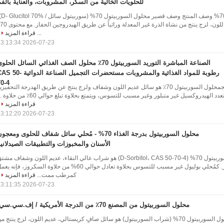
للحلويات الخالية من السكر، المشروبات، والعناية بالف
محلول السوربيتول 70% وصف
...
قراءة المزيد
2026-07-23 13:13:34
الصناعة المباشرة التوريد السوربيتول 70٪ محلول الصف الغذائي السائل الحل
رطوبة للمواد الغذائية والمشروبات مستحضرات التجميل الصناعة الدوائي
70-4
نظرة عامة على المنتجمحلول السوربيتول 70٪ هو سائل عديم اللون وشفاف ولزج ينتج عن طريق الهدرجة التحفيزي
دد الهيدروكسيل غير متبلور وغير مسبب للتسوس، ويتمتع بحلاوة تبلغ حوالي 60٪ من حلاوة ...
قراءة المزيد
2026-07-23 13:12:20
محلول السوربيتول بدرجة الغذاء 70% - مُحلي سائل شفاف للحلوى ومعجو
الأسنان والمخبوزات والتطبيقات الصيدلاني
وصف المنتج محلول السوربيتول 70% (D-Sorbitol، CAS 50-70-4) هو شراب عالي النقاء، عديم اللون وشفاف مش
من هدرجة الجلوكوز. كمُحلي بوليول غير مسبب للتسوس بحلاوة تعادل حوالي 60% من حلاوة السكروز، فإنه ي
كمرطب ممت...
قراءة المزيد
2026-07-23 13:11:35
محلول السوربيتول من المصنع 70٪ من الدرجة الأمريكية / إف.سي.سي.
لمحة عامة عن المنتج محلول السوربيتول 70% (شراب السوربيتول) هو سائل صافٍ كريستالي، عديم اللون، لزج ينتج م