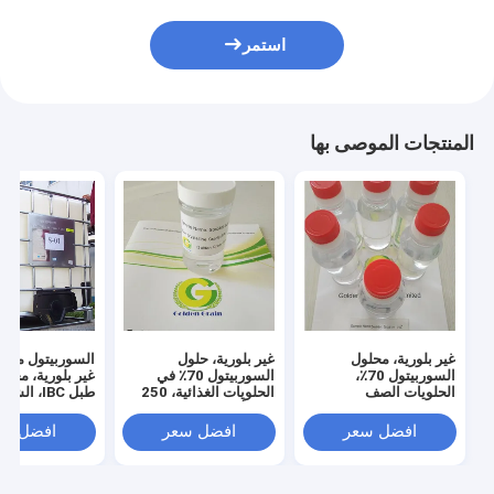
استمر
المنتجات الموصى بها
غير بلورية، محلول
غير بلورية، حلول
السوربيتول 70٪،
السوربيتول 70٪ في
غير بلورية، محلي 
الحلويات الصف
الحلويات الغذائية، 250
طبل IBC، الشر
الغذائي،BP، USP، EP،
كجم أو 270 كجم
المصنعة، P
معيار FCC، سعر تنافسي
طبل،BP، USP، EP، FCC
FCC، سعر المصنع
افضل سعر
افضل سعر
افضل سع
Standard