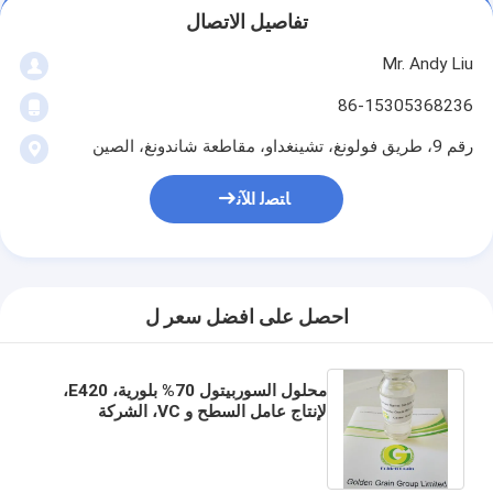
تفاصيل الاتصال
Mr. Andy Liu
86-15305368236
رقم 9، طريق فولونغ، تشينغداو، مقاطعة شاندونغ، الصين
ﺎﺘﺼﻟ ﺍﻶﻧ
احصل على افضل سعر ل
محلول السوربيتول 70% بلورية، E420،
لإنتاج عامل السطح و VC، الشركة
المصنعة، BP، USP، EP، FCC، سعر
المصنع