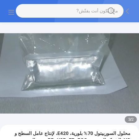
3
/
2
محلول السوربيتول 70% بلورية، E420، لإنتاج عامل السطح و