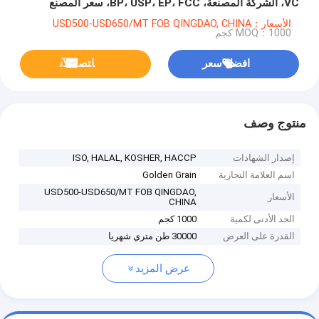
VC، الشركة المصنعة، BP، USP، EP، FCC، سعر المصنع
الأسعار：USD500-USD650/MT FOB QINGDAO, CHINA
MOQ：1000 كجم
افضل سعر
ﺎﺘﺼﻟ ﺍﻶﻧ
منتوج وصف
إصدار الشهادات
ISO, HALAL, KOSHER, HACCP
اسم العلامة التجارية
Golden Grain
USD500-USD650/MT FOB QINGDAO,
الأسعار
CHINA
الحد الأدنى لكمية
1000 كجم
القدرة على العرض
30000 طن متري شهريا
عرض المزيد