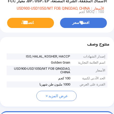
الأسماك المجففة، الشركة المصنعة، BP، USP، EP، معيار FCC
الأسعار：USD900-USD1050/MT FOB QINGDAO, CHINA
MOQ：100 كجم
افضل سعر
ﺎﺘﺼﻟ ﺍﻶﻧ
منتوج وصف
إصدار الشهادات
ISO, HALAL, KOSHER, HACCP
اسم العلامة التجارية
Golden Grain
USD900-USD1050/MT FOB QINGDAO,
الأسعار
CHINA
الحد الأدنى لكمية
100 كجم
القدرة على العرض
1000 مليون طن شهريا
عرض المزيد