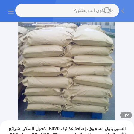
3
/
2
السوربيتول مسحوق، إضافة غذائية، E420، كحول السكر، شرائح