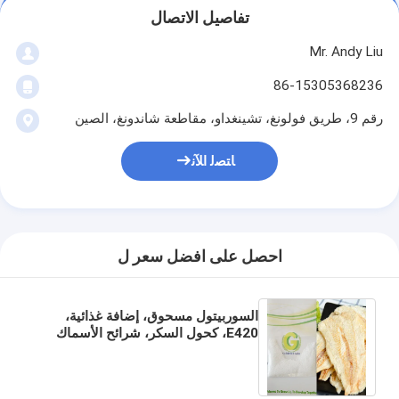
تفاصيل الاتصال
Mr. Andy Liu
86-15305368236
رقم 9، طريق فولونغ، تشينغداو، مقاطعة شاندونغ، الصين
ﺎﺘﺼﻟ ﺍﻶﻧ
احصل على افضل سعر ل
السوربيتول مسحوق، إضافة غذائية،
E420، كحول السكر، شرائح الأسماك
المجففة، الشركة المصنعة، BP، USP،
EP، معيار FCC